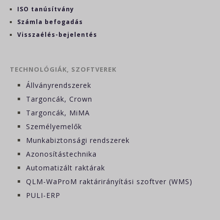
ISO tanúsítvány
Számla befogadás
Visszaélés-bejelentés
TECHNOLÓGIÁK, SZOFTVEREK
Állványrendszerek
Targoncák, Crown
Targoncák, MiMA
Személyemelők
Munkabiztonsági rendszerek
Azonosítástechnika
Automatizált raktárak
QLM-WaProM raktárirányítási szoftver (WMS)
PULI-ERP