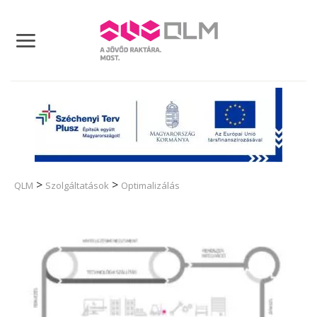
Skip
to
content
>
>
QLM
Szolgáltatások
Optimalizálás