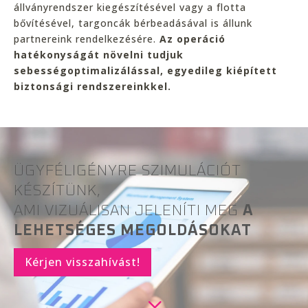
állványrendszer kiegészítésével vagy a flotta
bővítésével, targoncák bérbeadásával is állunk
partnereink rendelkezésére.
Az operáció
hatékonyságát növelni tudjuk
sebességoptimalizálással, egyedileg kiépített
biztonsági rendszereinkkel.
ÜGYFÉLIGÉNYRE SZIMULÁCIÓT
KÉSZÍTÜNK,
AMI VIZUÁLISAN JELENÍTI MEG
A
LEHETSÉGES MEGOLDÁSOKAT
Kérjen visszahívást!