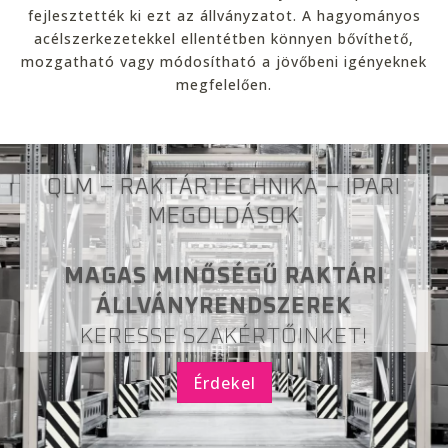
fejlesztették ki ezt az állványzatot. A hagyományos
acélszerkezetekkel ellentétben könnyen bővíthető,
mozgatható vagy módosítható a jövőbeni igényeknek
megfelelően.
QLM – RAKTÁRTECHNIKA – IPARI
MEGOLDÁSOK
MAGAS MINŐSÉGŰ RAKTÁRI
ÁLLVÁNYRENDSZEREK
KERESSE SZAKÉRTŐINKET!
Érdekel