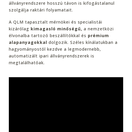
állványrendszere hosszú távon is kifogástalanul
szolgálja raktári folyamatait.
A QLM tapasztalt mérnökei és specialistái
kizárólag
kimagasló minőségű,
a nemzetközi
élvonalba tartozó beszállítókkal és
prémium
alapanyagokkal
dolgozik. Széles kínálatukban a
hagyományostól kezdve a legmodernebb,
automatizált ipari állványrendszerek is
megtalálhatóak.