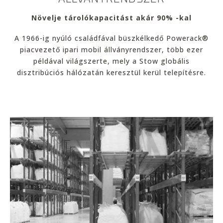
Növelje tárolókapacitást akár 90% -kal
A 1966-ig nyúló családfával büszkélkedő Powerack®
piacvezető ipari mobil állványrendszer, több ezer
példával világszerte, mely a Stow globális
disztribúciós hálózatán keresztül kerül telepítésre.