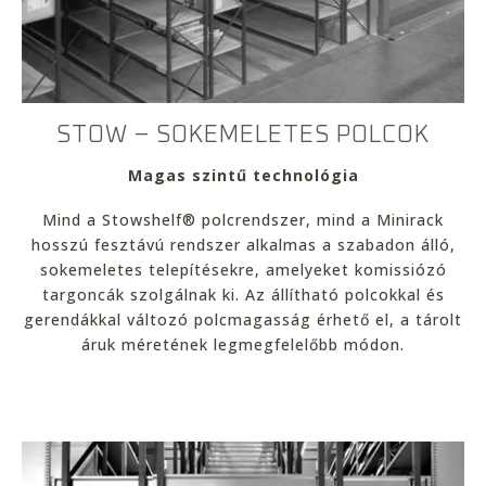
STOW – SOKEMELETES POLCOK
Magas szintű technológia
Mind a Stowshelf® polcrendszer, mind a Minirack
hosszú fesztávú rendszer alkalmas a szabadon álló,
sokemeletes telepítésekre, amelyeket komissiózó
targoncák szolgálnak ki. Az állítható polcokkal és
gerendákkal változó polcmagasság érhető el, a tárolt
áruk méretének legmegfelelőbb módon.