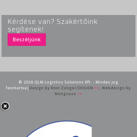
Kérdése van? Szakértőink
segítenek!
Beszéljünk
© 2026 QLM Logistics Solutions Kft. - Minden jog
fenntartva|
Design by Roni Zongor/DESIGN
>>
, Webdesign by
Mongouse
>>