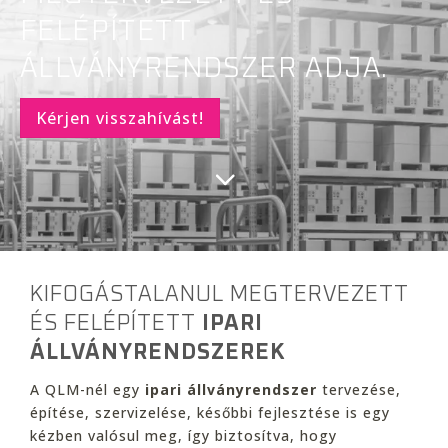
FELÉPÍTETT
ÁLLVÁNYRENDSZER ADJA.
Kérjen visszahívást!
KIFOGÁSTALANUL MEGTERVEZETT
ÉS FELÉPÍTETT
IPARI
ÁLLVÁNYRENDSZEREK
A QLM-nél egy
ipari állványrendszer
tervezése,
építése, szervizelése, későbbi fejlesztése is egy
kézben valósul meg, így biztosítva, hogy