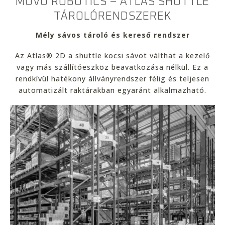
MOVU ROBOTICS – ATLAS SHUTTLE
TÁROLÓRENDSZEREK
Mély sávos tároló és kereső rendszer
Az Atlas® 2D a shuttle kocsi sávot válthat a kezelő
vagy más szállítóeszköz beavatkozása nélkül. Ez a
rendkívül hatékony állványrendszer félig és teljesen
automatizált raktárakban egyaránt alkalmazható.