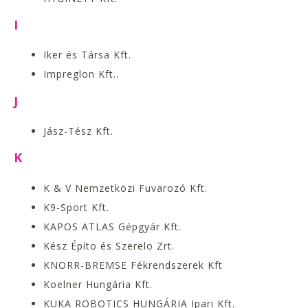
I
Iker és Társa Kft.
Impreglon Kft..
J
Jász-Tész Kft.
K
K & V Nemzetközi Fuvarozó Kft.
K9-Sport Kft.
KAPOS ATLAS Gépgyár Kft.
Kész Építo és Szerelo Zrt.
KNORR-BREMSE Fékrendszerek Kft
Koelner Hungária Kft.
KUKA ROBOTICS HUNGÁRIA Ipari Kft.