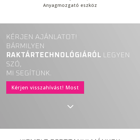
Anyagmozgató eszköz
KÉRJEN AJÁNLATOT!
BÁRMILYEN
RAKTÁRTECHNOLÓGIÁRÓL
LEGYEN
SZÓ,
MI SEGÍTÜNK.
Kérjen visszahívást! Most