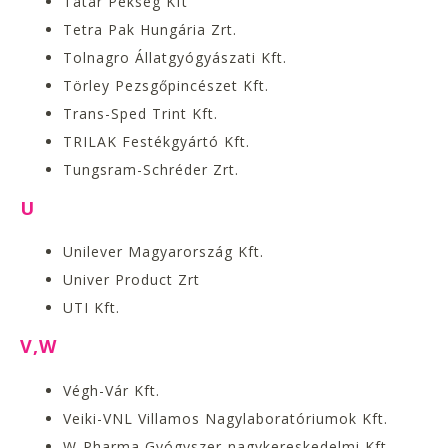
Tatár Pékség Kft
Tetra Pak Hungária Zrt.
Tolnagro Állatgyógyászati Kft.
Törley Pezsgőpincészet Kft.
Trans-Sped Trint Kft.
TRILAK Festékgyártó Kft.
Tungsram-Schréder Zrt.
U
Unilever Magyarország Kft.
Univer Product Zrt
UTI Kft.
V,W
Végh-Vár Kft.
Veiki-VNL Villamos Nagylaboratóriumok Kft.
W-Pharma Gyógyszer-nagykereskedelmi Kft.