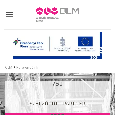
Skip
to
content
>
QLM
Referenciáink
750
SZERZŐDÖTT PARTNER