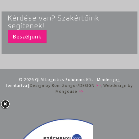
Kérdése van? Szakértőink
segítenek!
Beszéljünk
© 2026 QLM Logistics Solutions Kft. - Minden jog
fenntartva|
Design by Roni Zongor/DESIGN
>>
, Webdesign by
Mongouse
>>