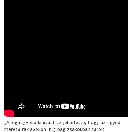
„A legnagyobb kihívást az jelentette, hogy az egyedi
méretű raklapokon, big bag zsákokban tárolt,