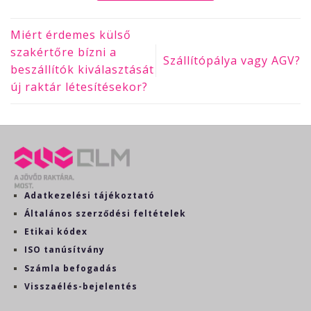
Miért érdemes külső
szakértőre bízni a
Szállítópálya vagy AGV?
beszállítók kiválasztását
új raktár létesítésekor?
Adatkezelési tájékoztató
Általános szerződési feltételek
Etikai kódex
ISO tanúsítvány
Számla befogadás
Visszaélés-bejelentés