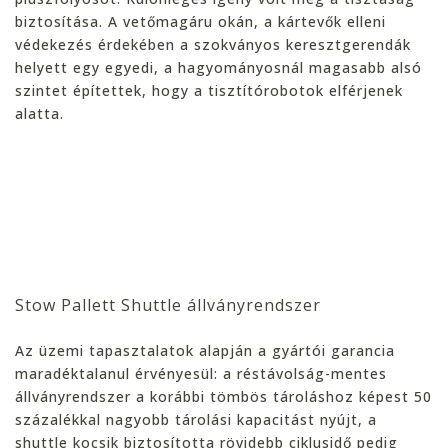
biztosítása. A vetőmagáru okán, a kártevők elleni
védekezés érdekében a szokványos keresztgerendák
helyett egy egyedi, a hagyományosnál magasabb alsó
szintet építettek, hogy a tisztítórobotok elférjenek
alatta.
Stow Pallett Shuttle állványrendszer
Az üzemi tapasztalatok alapján a gyártói garancia
maradéktalanul érvényesül: a réstávolság-mentes
állványrendszer a korábbi tömbös tároláshoz képest 50
százalékkal nagyobb tárolási kapacitást nyújt, a
shuttle kocsik biztosította rövidebb ciklusidő pedig