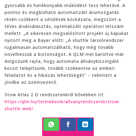
gyorsabb és hatékonyabb működést tesz lehetővé. A
pontos és megbízható automatizált árumozgatás
révén csökkent a sérülések kockázata, megszűnt a
téves árukiválasztás, optimalizált operátori létszám
mellett. „A sikeresen megvalósított projekt új kapukat
nyitott meg a Bayer előtt: „A shuttle tárolórendszer
rugalmasan automatizálható, hogy még tovább
növelhessük a biztonságot. A QLM-mel karöltve már
dolgozunk rajta, hogy automata állványkiszolgáló
kocsit telepítsünk, tovább csökkentve az emberi
feladatot és a hibázás lehetőségét” – tekintett a
jövőbe az üzemvezető.
Stow Atlas 2 D rendszerünkről bővebben itt:
https://qlm.hu/termekeink/allvanyrendszerek/stow-
shuttle-web/