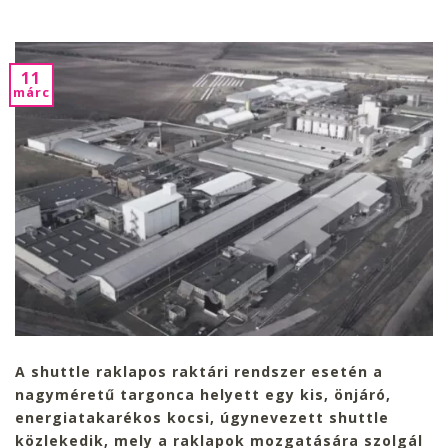
11
márc
A shuttle raklapos raktári rendszer esetén a
nagyméretű targonca helyett egy kis, önjáró,
energiatakarékos kocsi, úgynevezett shuttle
közlekedik, mely a raklapok mozgatására szolgál