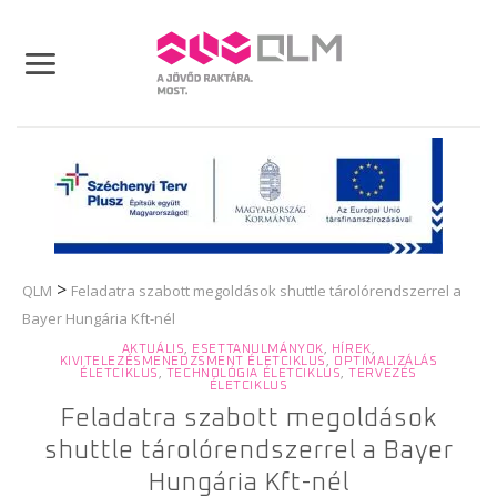
Skip
to
content
>
QLM
Feladatra szabott megoldások shuttle tárolórendszerrel a
Bayer Hungária Kft-nél
AKTUÁLIS
,
ESETTANULMÁNYOK
,
HÍREK
,
KIVITELEZÉSMENEDZSMENT ÉLETCIKLUS
,
OPTIMALIZÁLÁS
ÉLETCIKLUS
,
TECHNOLÓGIA ÉLETCIKLUS
,
TERVEZÉS
ÉLETCIKLUS
Feladatra szabott megoldások
shuttle tárolórendszerrel a Bayer
Hungária Kft-nél