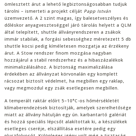
ömlesztett árut a lehető legbiztonságosabban tudjuk
tárolni – ismerteti a projekt célját
Papp István
üzemvezető. A 2 szint magas, így balesetveszélyes és
dőléskor anyagveszteséggel járó tárolás helyett a QLM
által telepített, shuttle állványrendszeren a zsákok
immár stabilak, a forgási sebességhez méretezett 5 db
shuttle kocsi pedig kíméletesen mozgatja az érzékeny
árut. A Stow rendszer finom mozgása nagyban
hozzájárul a stabil rendszerhez és a hibaszázalékok
minimalizálásához. A biztonság maximalizálása
érdekében az állványzat körvonalán egy komplett
rácsozat biztosít védelmet, ha megbillen egy raklap,
vagy megmozdul egy zsák esetlegesen megbillen.
A temperált raktár előírt 5–10°C-os hőmérsékletét
klímaberendezések biztosítják, amelyek szerelhetősége
miatt az állvány hátulján egy ún. karbantartó galériát
és hozzá speciális lépcsőt alakítottak ki, a készülékek
esetleges cseréje, elszállítása esetére pedig egy
pluszfolyosót. Különleges igény volt még a tisztaság