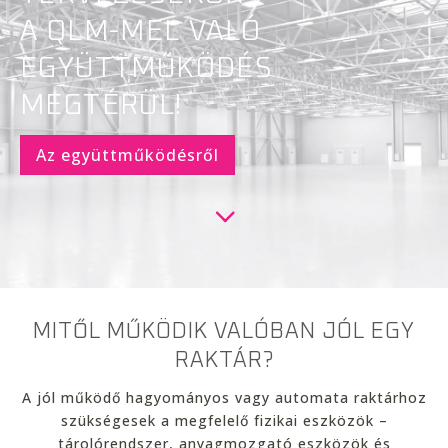
A QLM-MEL VALÓ
EGYÜTTMŰKÖDÉS
MEGTÉRÜL!
Az együttműködésről
MITŐL MŰKÖDIK VALÓBAN JÓL EGY
RAKTÁR?
A jól működő hagyományos vagy automata raktárhoz
szükségesek a megfelelő fizikai eszközök –
tárolórendszer, anyagmozgató eszközök és