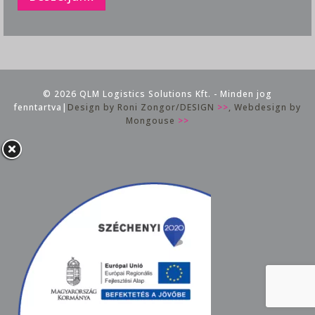
© 2026 QLM Logistics Solutions Kft. - Minden jog
fenntartva|
Design by Roni Zongor/DESIGN
>>
, Webdesign by
Mongouse
>>