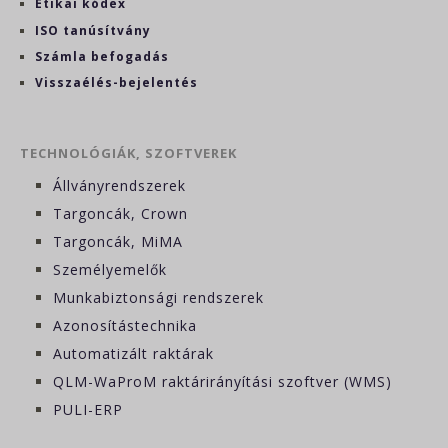
Etikai kódex
ISO tanúsítvány
Számla befogadás
Visszaélés-bejelentés
TECHNOLÓGIÁK, SZOFTVEREK
Állványrendszerek
Targoncák, Crown
Targoncák, MiMA
Személyemelők
Munkabiztonsági rendszerek
Azonosítástechnika
Automatizált raktárak
QLM-WaProM raktárirányítási szoftver (WMS)
PULI-ERP