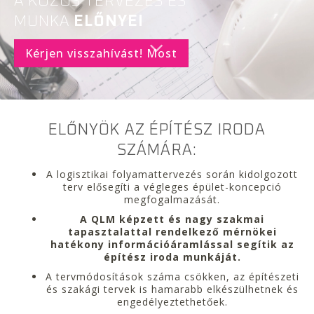
A KÖZÖS TERVEZÉS ÉS
MUNKA
ELŐNYEI
Kérjen visszahívást! Most
ELŐNYÖK AZ ÉPÍTÉSZ IRODA
SZÁMÁRA:
A logisztikai folyamattervezés során kidolgozott
terv elősegíti a végleges épület-koncepció
megfogalmazását.
A QLM képzett és nagy szakmai
tapasztalattal rendelkező mérnökei
hatékony információáramlással segítik az
építész iroda munkáját.
A tervmódosítások száma csökken, az építészeti
és szakági tervek is hamarabb elkészülhetnek és
engedélyeztethetőek.