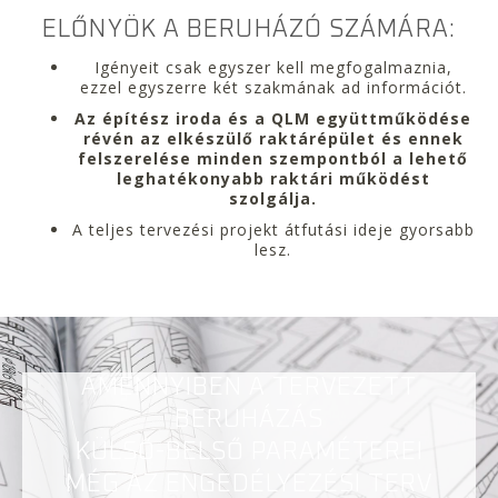
ELŐNYÖK A BERUHÁZÓ SZÁMÁRA:
Igényeit csak egyszer kell megfogalmaznia,
ezzel egyszerre két szakmának ad információt.
Az építész iroda és a QLM együttműködése
révén az elkészülő raktárépület és ennek
felszerelése minden szempontból a lehető
leghatékonyabb raktári működést
szolgálja.
A teljes tervezési projekt átfutási ideje gyorsabb
lesz.
AMENNYIBEN A TERVEZETT
BERUHÁZÁS
KÜLSŐ-BELSŐ PARAMÉTEREI
MÉG AZ ENGEDÉLYEZÉSI TERV