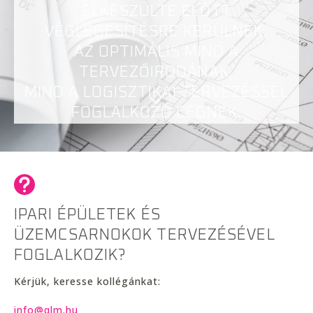
ELKÉSZÜLTE ELŐTT
VÉGLEGESÍTÉSRE KERÜLNEK,
AZ OPTIMÁLIS MIND A
TERVEZŐIRODÁNAK,
MIND A LOGISZTIKAI TERVEZÉSSEL
FOGLALKOZÓ CÉGNEK.
IPARI ÉPÜLETEK ÉS
ÜZEMCSARNOKOK TERVEZÉSÉVEL
FOGLALKOZIK?
Kérjük, keresse kollégánkat:
info@qlm.hu