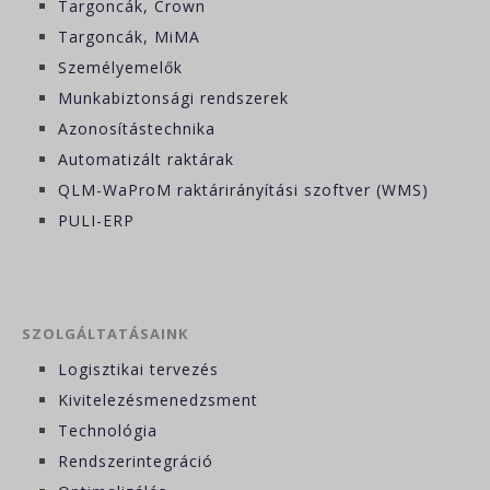
Targoncák, Crown
Targoncák, MiMA
Személyemelők
Munkabiztonsági rendszerek
Azonosítástechnika
Automatizált raktárak
QLM-WaProM raktárirányítási szoftver (WMS)
PULI-ERP
SZOLGÁLTATÁSAINK
Logisztikai tervezés
Kivitelezésmenedzsment
Technológia
Rendszerintegráció