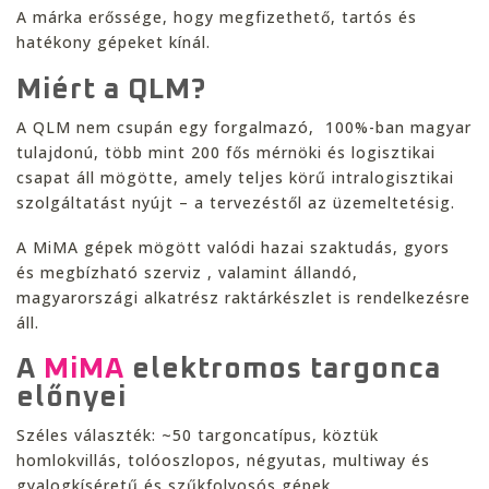
A márka erőssége, hogy megfizethető, tartós és
hatékony gépeket kínál.
Miért a QLM?
A QLM nem csupán egy forgalmazó, 100%-ban magyar
tulajdonú, több mint 200 fős mérnöki és logisztikai
csapat áll mögötte, amely teljes körű intralogisztikai
szolgáltatást nyújt – a tervezéstől az üzemeltetésig.
A MiMA gépek mögött valódi hazai szaktudás, gyors
és megbízható szerviz , valamint állandó,
magyarországi alkatrész raktárkészlet is rendelkezésre
áll.
A
MiMA
elektromos targonca
előnyei
Széles választék: ~50 targoncatípus, köztük
homlokvillás, tolóoszlopos, négyutas, multiway és
gyalogkíséretű és szűkfolyosós gépek.