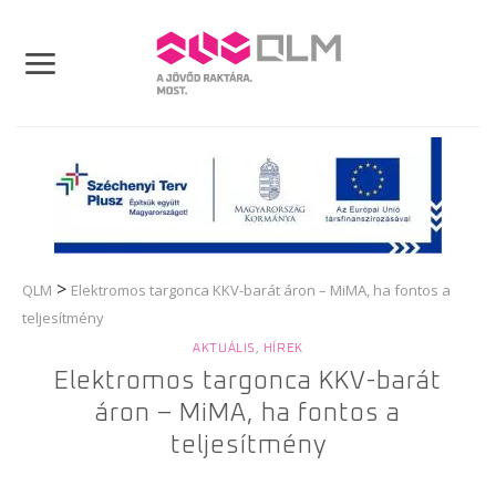
Skip
to
content
>
QLM
Elektromos targonca KKV-barát áron – MiMA, ha fontos a
teljesítmény
AKTUÁLIS
,
HÍREK
Elektromos targonca KKV-barát
áron – MiMA, ha fontos a
teljesítmény