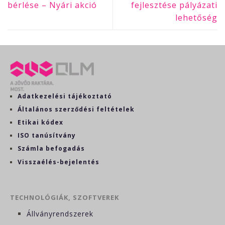
bérlése – Nyári akció
fejlesztése pályázati
lehetőség
Adatkezelési tájékoztató
Általános szerződési feltételek
Etikai kódex
ISO tanúsítvány
Számla befogadás
Visszaélés-bejelentés
TECHNOLÓGIÁK, SZOFTVEREK
Állványrendszerek