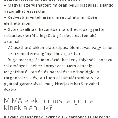
– Magyar szervizháttér: 48 órán belüli kiszállás, állandó
hazai alkatrészraktár.
– Kedvező ár-érték arány: megbízható minőség,
elérhető áron.
– Gyors szállítás: hazánkban tárolt európai gyártói
raktárkészletről a legtöbb géptípus esetén akár
azonnal
– Választható akkumulátortípus: ólomsavas vagy Li-Ion
– az üzemeltetési igényekhez igazítva.
– Rugalmasság és innováció: keskeny folyosók, hosszú
rakományok, nehéz környezet? Nem akadály. –
Megbízható, tartós és naprakész technológia: a
targoncákra 2 év, a Li-Ion akkumulátorokra 5 év
gyártói garanciával, mely kiterjeszthető további
évekre.
MiMA elektromos targonca –
kinek ajánljuk?
Kisvállalkozásoknak, akiknek 1-2 targonca is elegendő,