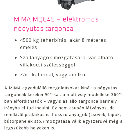
MiMA MQC45 – elektromos
négyutas targonca
4500 kg teherbírás, akár 8 méteres
emelés
Szállanyagok mozgatására, variálható
villakocsi szélességgel
Zárt kabinnal, vagy anélkül
A MiMA egyedülálló megoldásokat kínál: a négyutas
targoncák kerekei 90°-kal, a multiway modelleké 360°-
ban elfordíthatók – vagyis az álló targonca bármely
irányba el tud indulni. Ez nem csupán látványos, de
rendkívül praktikus is: hosszú anyagok (csövek, lapok,
bútorpanelek stb.) mozgatása válik egyszerűvé még a
legszűkebb helyeken is.