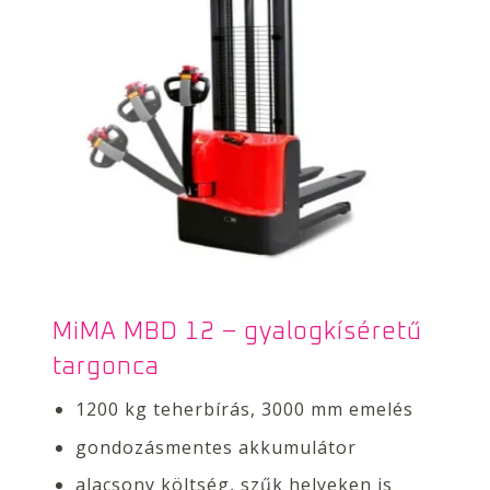
MiMA MBD 12 – gyalogkíséretű
targonca
1200 kg teherbírás, 3000 mm emelés
gondozásmentes akkumulátor
alacsony költség, szűk helyeken is