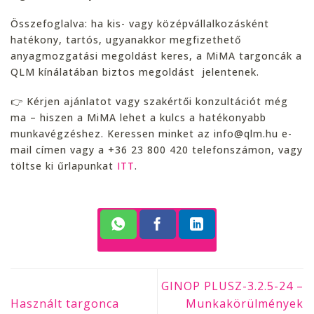
Összefoglalva: ha kis- vagy középvállalkozásként
hatékony, tartós, ugyanakkor megfizethető
anyagmozgatási megoldást keres, a MiMA targoncák a
QLM kínálatában biztos megoldást jelentenek.
👉 Kérjen ajánlatot vagy szakértői konzultációt még
ma – hiszen a MiMA lehet a kulcs a hatékonyabb
munkavégzéshez. Keressen minket az info@qlm.hu e-
mail címen vagy a +36 23 800 420 telefonszámon, vagy
töltse ki űrlapunkat
ITT
.
GINOP PLUSZ-3.2.5-24 –
Használt targonca
Munkakörülmények