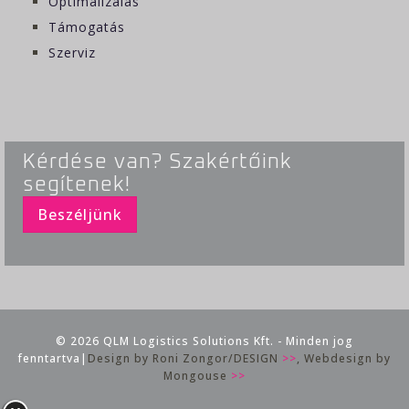
Optimalizálás
Támogatás
Szerviz
Kérdése van? Szakértőink
segítenek!
Beszéljünk
© 2026 QLM Logistics Solutions Kft. - Minden jog
fenntartva|
Design by Roni Zongor/DESIGN
>>
, Webdesign by
Mongouse
>>