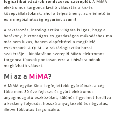
logisztikai vásárok rendszeres szereplői
. A MiMA
elektromos targonca kiváló választás a kis-és
középvállalatoknak, ahol a teljesítmény, az elérhető ár
és a megbízhatóság egyaránt számít.
A raktározás, intralogisztika világára is igaz, hogy a
hatékony, biztonságos és gazdaságos működéshez ma
már nem luxus, hanem alapfeltétel a megfelelő
eszközpark. A QLM – a raktárlogisztika hazai
szakértője – kínálatában szereplő MiMA elektromos
targonca típusok pontosan erre a kihívásra adnak
megbízható választ.
Mi az a
MiMA
?
A MiMA egyike Kína legfejlettebb gyártóinak, a cég
több mint 30 éve fejleszt és gyárt elektromos
anyagmozgató eszközöket, különös figyelmet fordítva
a keskeny folyosós, hosszú anyagkezelő és négyutas,
illetve többutas targoncákra.