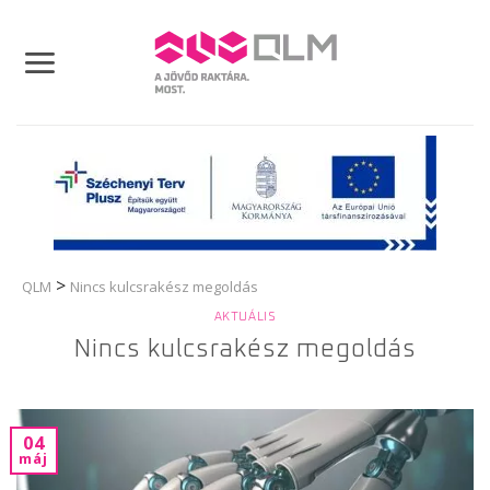
Skip
to
content
>
QLM
Nincs kulcsrakész megoldás
AKTUÁLIS
Nincs kulcsrakész megoldás
04
máj