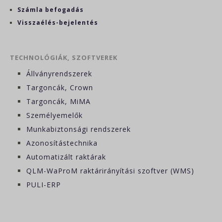
Számla befogadás
Visszaélés-bejelentés
TECHNOLÓGIÁK, SZOFTVEREK
Állványrendszerek
Targoncák, Crown
Targoncák, MiMA
Személyemelők
Munkabiztonsági rendszerek
Azonosítástechnika
Automatizált raktárak
QLM-WaProM raktárirányítási szoftver (WMS)
PULI-ERP