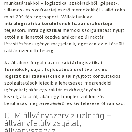
munkatársakból – logisztikai szakértőkből, gépész-,
villamos- és szoftverfejlesztő mérnökökből – álló több
mint 200 fős cégcsoport. Vállalatunk az
intralogisztika területének hazai szakértője
,
teljeskörű intralogisztikai mérnöki szolgáltatást nyújt
attól a pillanattól kezdve amikor az új raktár
létesítésének igénye megjelenik, egészen az elkészült
raktár üzemeltetéséig.
Az általunk forgalmazott
raktárlogisztikai
termékek, saját fejlesztésű szoftverek és
logisztikai szakértőink
által nyújtott konzultációs
szolgáltatások lefedik a lehetséges megrendelői
igényeket; akár egy raktár eszközigényének
kiszolgálásáról, akár egy komplex zöldmezős
beruházás megtervezéséről és kivitelezéséről van szó.
QLM állványszerviz üzletág –
állványfelülvizsgálat,
állványszerviz