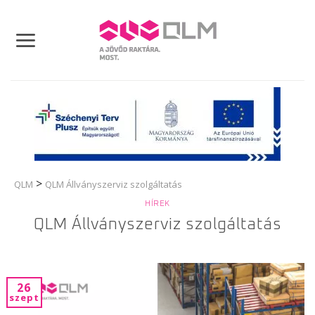
Skip
to
content
>
QLM
QLM Állványszerviz szolgáltatás
HÍREK
QLM Állványszerviz szolgáltatás
26
szept