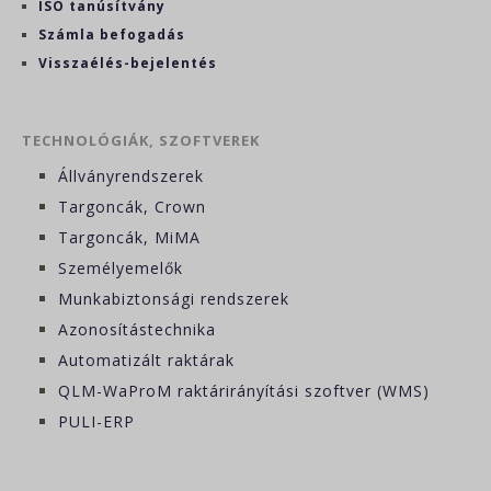
ISO tanúsítvány
Számla befogadás
Visszaélés-bejelentés
TECHNOLÓGIÁK, SZOFTVEREK
Állványrendszerek
Targoncák, Crown
Targoncák, MiMA
Személyemelők
Munkabiztonsági rendszerek
Azonosítástechnika
Automatizált raktárak
QLM-WaProM raktárirányítási szoftver (WMS)
PULI-ERP