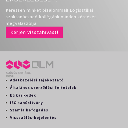
Keressen minket bizalommal! Logisztikai
szaktanácsadó kollégánk minden kérdését
megválaszolja.
Kérjen visszahívást!
Adatkezelési tájékoztató
Általános szerződési feltételek
Etikai kódex
ISO tanúsítvány
Számla befogadás
Visszaélés-bejelentés