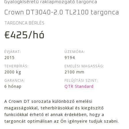
Gyalogkíséretű
raklapmozgató targonca
Crown DT3040-2.0 TL2100 targonca
TARGONCA BÉRLÉS
€425/hó
ÉVJÁRAT:
ÜZEMÓRA:
2015
9194
TEHERBÍRÁS:
EMELÉSI MAGASSÁG:
2000 kg
2100 mm
GARANCIA:
FELÚJÍTÁSI SZINT:
6 hónap
QTR Standard
A Crown DT sorozata különböző emelési
magasságokkal, teherbírásokkal és kiegészítő
funkciókkal érhető el annak érdekében, hogy a
targoncát optimálisan az Ön igényeire tudjuk szabni.