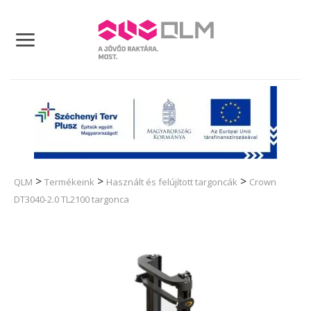
Skip
to
content
>
>
>
QLM
Termékeink
Használt és felújított targoncák
Crown
DT3040-2.0 TL2100 targonca