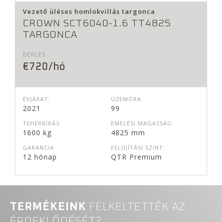
Vezető üléses
homlokvillás targonca
CROWN SCT6040-1.6 TT4825
TARGONCA
BÉRLÉS
€720/hó
ÉVJÁRAT:
ÜZEMÓRA:
2021
99
TEHERBÍRÁS:
EMELÉSI MAGASSÁG:
1600 kg
4825 mm
GARANCIA:
FELÚJÍTÁSI SZINT:
12 hónap
QTR Premium
TERMÉKEINK
FELKELTETTÉK AZ
ÉRDEKLŐDÉSÉT?