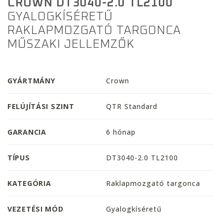
CROWN DT3040-2.0 TL2100
GYALOGKÍSÉRETŰ
RAKLAPMOZGATÓ TARGONCA
MŰSZAKI JELLEMZŐK
GYÁRTMÁNY
Crown
FELÚJÍTÁSI SZINT
QTR Standard
GARANCIA
6 hónap
TÍPUS
DT3040-2.0 TL2100
KATEGÓRIA
Raklapmozgató targonca
VEZETÉSI MÓD
Gyalogkíséretű