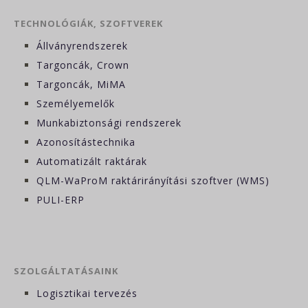
TECHNOLÓGIÁK, SZOFTVEREK
Állványrendszerek
Targoncák, Crown
Targoncák, MiMA
Személyemelők
Munkabiztonsági rendszerek
Azonosítástechnika
Automatizált raktárak
QLM-WaProM raktárirányítási szoftver (WMS)
PULI-ERP
SZOLGÁLTATÁSAINK
Logisztikai tervezés