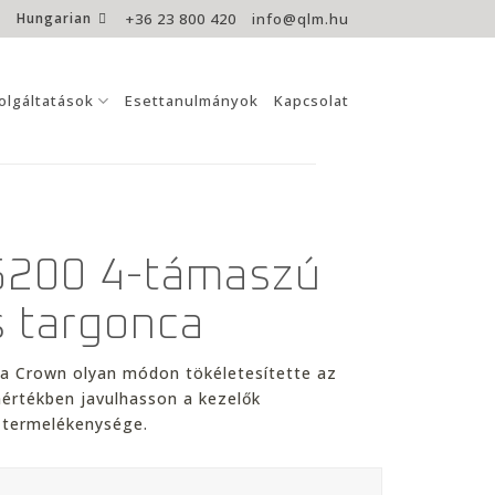
Hungarian
+36 23 800 420
info@qlm.hu
olgáltatások
Esettanulmányok
Kapcsolat
200 4-támaszú
s targonca
 a Crown olyan módon tökéletesítette az
értékben javulhasson a kezelők
 termelékenysége.