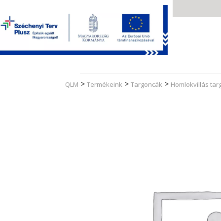
Skip
to
content
>
>
>
QLM
Termékeink
Targoncák
Homlokvillás ta