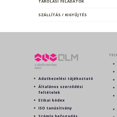
TÁROLÁSI FELADATOK
SZÁLLÍTÁS / KIGYŰJTÉS
TEC
Adatkezelési tájékoztató
Általános szerződési
feltételek
Etikai kódex
ISO tanúsítvány
Számla befogadás