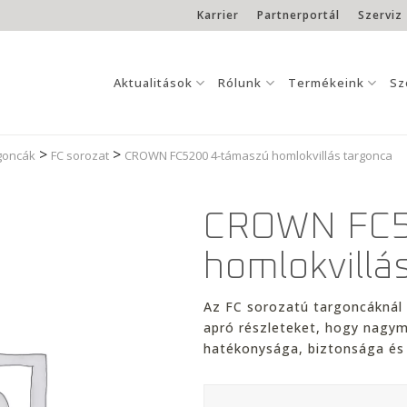
Karrier
Partnerportál
Szerviz
Aktualitások
Rólunk
Termékeink
Sz
>
>
rgoncák
FC sorozat
CROWN FC5200 4-támaszú homlokvillás targonca
CROWN FC5
homlokvillá
Az FC sorozatú targoncáknál
apró részleteket, hogy nagym
hatékonysága, biztonsága és