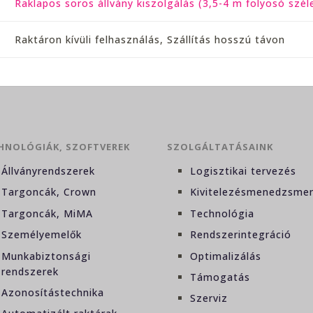
Raklapos soros állvány kiszolgálás (3,5-4 m folyosó szél
Raktáron kívüli felhasználás, Szállítás hosszú távon
HNOLÓGIÁK, SZOFTVEREK
SZOLGÁLTATÁSAINK
Állványrendszerek
Logisztikai tervezés
Targoncák, Crown
Kivitelezésmenedzsme
Targoncák, MiMA
Technológia
Személyemelők
Rendszerintegráció
Munkabiztonsági
Optimalizálás
rendszerek
Támogatás
Azonosítástechnika
Szerviz