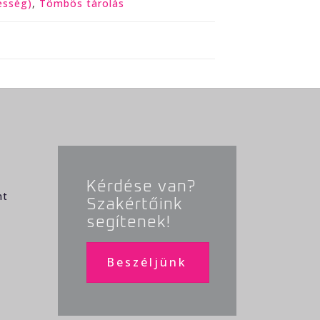
esség)
,
Tömbös tárolás
Kérdése van?
nt
Szakértőink
segítenek!
Beszéljünk