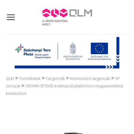
Skip
to
content
>
>
>
>
QLM
Termékeink
Targoncák
Komissiózó targoncák
SP
>
sorozat
CROWN SP3500 4-támaszú platformos magasemelésű
komissiózó