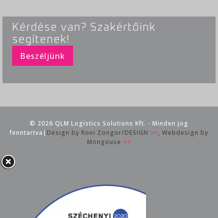
Kérdése van? Szakértőink
segítenek!
Beszéljünk
© 2026 QLM Logistics Solutions Kft. - Minden jog
fenntartva|
Design by Roni Zongor/DESIGN
>>
, Webdesign by
Mongouse
>>