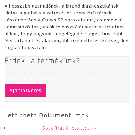
A hosszabb üzemidőnek, a kitűnő diagnosztikának,
illetve a globális alkatrész- és szervizháttérnek
köszönhetően a Crown SP sorozatú magas-emelésű
komissiózó targoncák felhasználói biztosak lehetnek
abban, hogy nagyobb megelégedettséget, hosszabb
élettartamot és alacsonyabb üzemeltetési költségeket
fognak tapasztalni.
Érdekli a termékünk?
Vegye fel a kapcsolatot a részletekkel
kapcsolatban.
Ajánlatkérés
Specifikáció letöltése