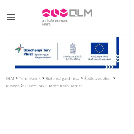
Skip
to
content
>
>
>
>
QLM
Termékeink
Biztonságtechnika
Épületvédelem
>
Küszöb
iFlex™ ForkGuard™ Kerb Barrier