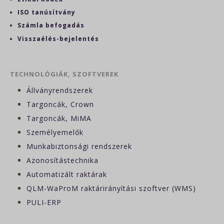
ISO tanúsítvány
Számla befogadás
Visszaélés-bejelentés
TECHNOLÓGIÁK, SZOFTVEREK
Állványrendszerek
Targoncák, Crown
Targoncák, MiMA
Személyemelők
Munkabiztonsági rendszerek
Azonosítástechnika
Automatizált raktárak
QLM-WaProM raktárirányítási szoftver (WMS)
PULI-ERP