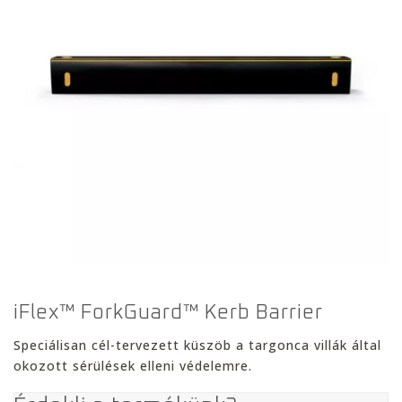
iFlex™ ForkGuard™ Kerb Barrier
Speciálisan cél-tervezett küszöb a targonca villák által
okozott sérülések elleni védelemre.