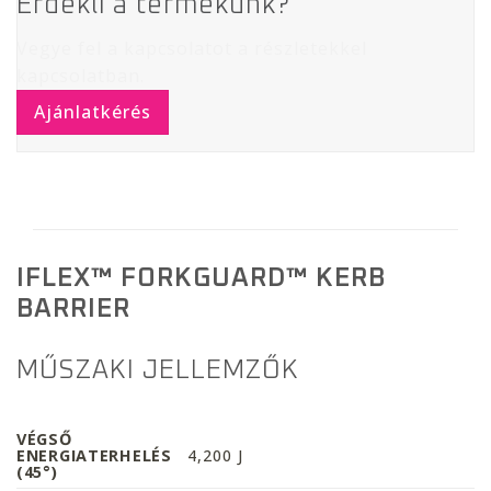
Érdekli a termékünk?
Vegye fel a kapcsolatot a részletekkel
kapcsolatban.
Ajánlatkérés
IFLEX™ FORKGUARD™ KERB
BARRIER
MŰSZAKI JELLEMZŐK
VÉGSŐ
ENERGIATERHELÉS
4,200 J
(45°)