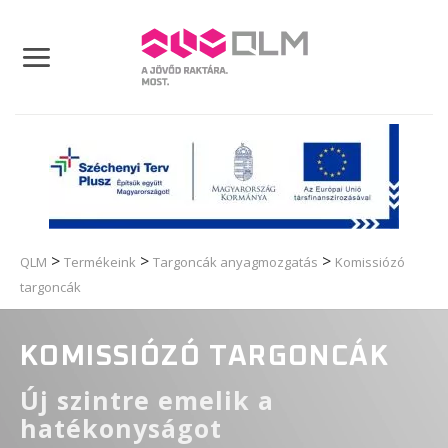
Skip
to
content
>
>
>
QLM
Termékeink
Targoncák anyagmozgatás
Komissiózó
targoncák
KOMISSIÓZÓ TARGONCÁK
Új szintre emelik a
hatékonyságot