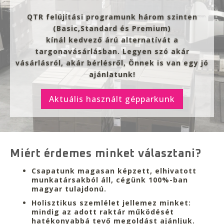
QTR felújítási programunk három szinten
(Basic,Standard és Premium)
kínál kedvező árú alternatívát a
targonavásárlásban. Legyen szó akár
vásárlásról, akár bérlésről, Önnek is van egy jó
ajánlatunk!
Aktuális használt gépparkunk
Miért érdemes minket választani?
Csapatunk
magasan képzett,
elhivatott
munkatársakból
áll, cégünk 100%-ban
magyar tulajdonú.
Holisztikus szemlélet jellemez minket:
mindig az adott
raktár működését
hatékonyabbá
tevő megoldást ajánljuk.