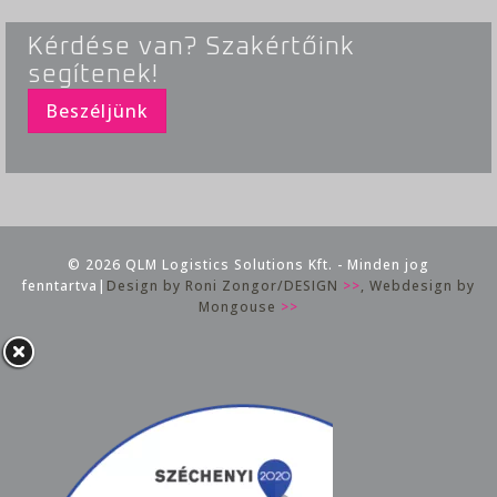
Kérdése van? Szakértőink
segítenek!
Beszéljünk
© 2026 QLM Logistics Solutions Kft. - Minden jog
fenntartva|
Design by Roni Zongor/DESIGN
>>
, Webdesign by
Mongouse
>>