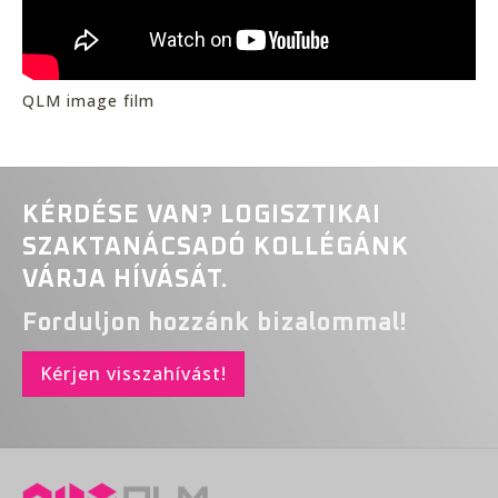
QLM image film
KÉRDÉSE VAN? LOGISZTIKAI
SZAKTANÁCSADÓ KOLLÉGÁNK
VÁRJA HÍVÁSÁT.
Forduljon hozzánk bizalommal!
Kérjen visszahívást!