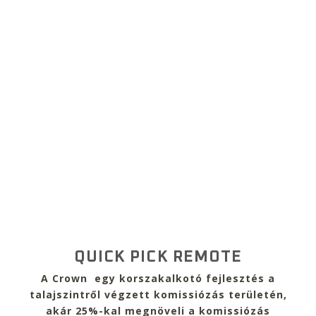
QUICK PICK REMOTE
A Crown egy korszakalkotó fejlesztés a
talajszintről végzett komissiózás területén,
akár 25%-kal megnöveli a komissiózás