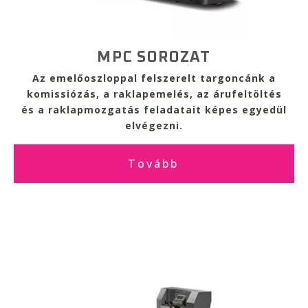
MPC SOROZAT
Az emelőoszloppal felszerelt targoncánk a
komissiózás, a raklapemelés, az árufeltöltés
és a raklapmozgatás feladatait
képes egyedül
elvégezni.
Tovább