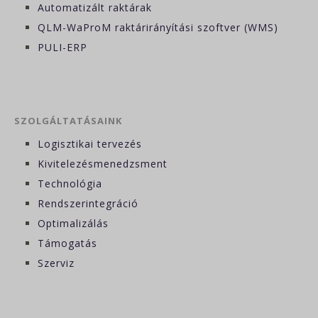
Automatizált raktárak
QLM-WaProM raktárirányítási szoftver (WMS)
PULI-ERP
SZOLGÁLTATÁSAINK
Logisztikai tervezés
Kivitelezésmenedzsment
Technológia
Rendszerintegráció
Optimalizálás
Támogatás
Szerviz