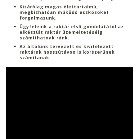
Kizárólag
magas élettartalmú
,
megbízhatóan működő
eszközöket
forgalmazunk.
Ügyfeleink a
raktár első gondolatától
az
elkészült raktár
üzemeltetéséig
számíthatnak ránk.
Az általunk tervezett és kivitelezett
raktárak
hosszútávon is korszerűnek
számítanak.