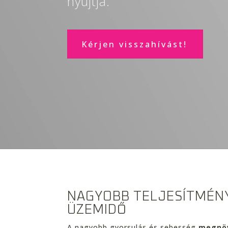
nyújtja.
Kérjen visszahívást!
NAGYOBB TELJESÍTMÉNY
ÜZEMIDŐ
A nagyobb gyorsulás és sebesség
megnöv