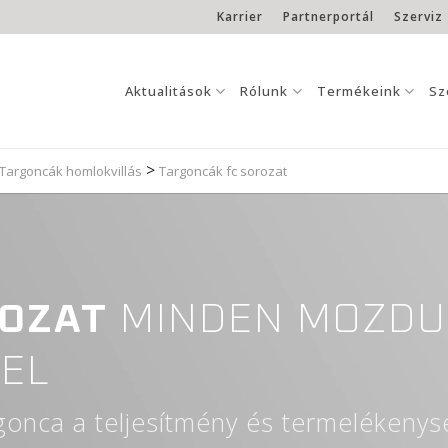
Karrier
Partnerportál
Szerviz
Aktualitások
Rólunk
Termékeink
Sz
>
Targoncák homlokvillás
Targoncák fc sorozat
ROZAT
MINDEN MOZDU
EL
onca a teljesítmény és termelékenys