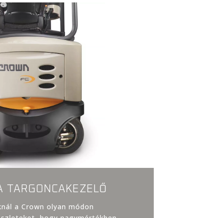
A TARGONCAKEZELŐ
knál a Crown olyan módon
részleteket, hogy nagymértékben