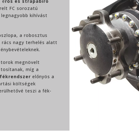
z e
rős és strapabíró
erelt FC sorozatú
legnagyobb kihívást
oszlopa, a robosztus
 rács nagy terhelés alatt
 igénybevételeknek.
otorok megnövelt
tosítanak, míg a
fékrendszer
előnyös a
artási költségek
erülhetővé teszi a fék-