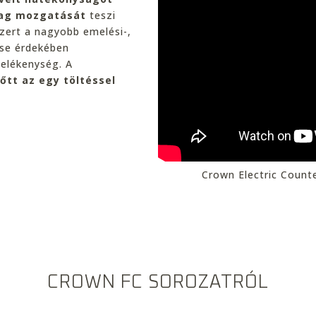
yag mozgatását
teszi
zert a nagyobb emelési-,
ése érdekében
melékenység. A
őtt az egy töltéssel
Crown Electric Counte
CROWN FC SOROZATRÓL