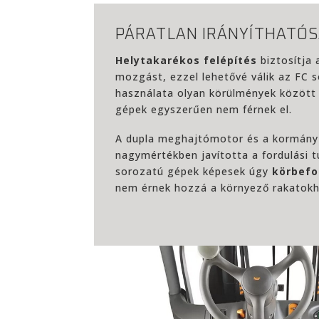
PÁRATLAN IRÁNYÍTHATÓ
Helytakarékos felépítés
biztosítja 
mozgást, ezzel lehetővé válik az FC 
használata olyan körülmények között 
gépek egyszerűen nem férnek el.
A dupla meghajtómotor és a kormány
nagymértékben javította a fordulási t
sorozatú gépek képesek úgy
körbefo
nem érnek hozzá a környező rakatokh