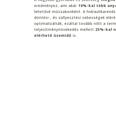
eredményez, ami akár
10%-kal több an
lehetővé műszakonként. A hidraulikarends
döntési-, és süllyesztési sebességek elér
optimalizálták, ezáltal tovább nőtt a ter
teljesítménynövekedés mellett
25%-kal n
elérhető üzemidő
is.