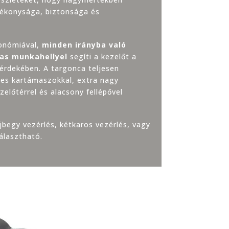
tékonysága, biztonsága és
gonómiával,
minden irányba való
gas munkahellyel
segíti a kezelőt a
rdekében. A targonca teljesen
mes kartámaszokkal, extra nagy
kezelőtérrel és alacsony fellépővel
jbegy vezérlés, kétkaros vezérlés, vagy
álasztható.