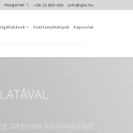
Hungarian
+36 23 800 420
info@qlm.hu
olgáltatások
Esettanulmányok
Kapcsolat
LATÁVAL
ég tökéletes kombinációját