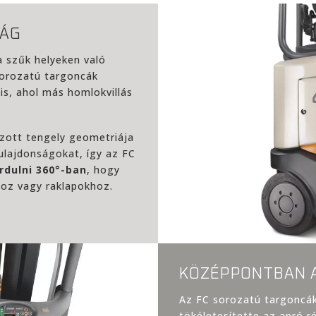
SÁG
a szűk helyeken való
sorozatú targoncák
is, ahol más homlokvillás
zott tengely geometriája
ulajdonságokat, így az FC
rdulni 360°-ban
, hogy
oz vagy raklapokhoz.
KÖZÉPPONTBAN 
Az FC sorozatú targoncá
tökéletesítette az apró 