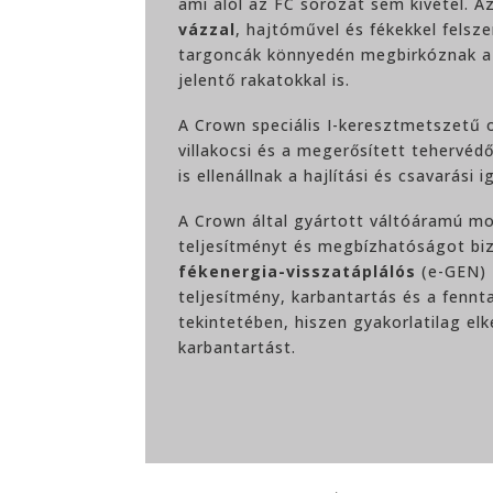
ami alól az FC sorozat sem kivétel. A
vázzal
, hajtóművel és fékekkel felsz
targoncák könnyedén megbirkóznak a 
jelentő rakatokkal is.
A Crown speciális I-keresztmetszetű 
villakocsi és a megerősített tehervédő
is ellenállnak a hajlítási és csavarási
A Crown által gyártott váltóáramú m
teljesítményt és megbízhatóságot biz
fékenergia-visszatáplálós
(e-GEN)
teljesítmény, karbantartás és a fennt
tekintetében, hiszen gyakorlatilag elk
karbantartást.