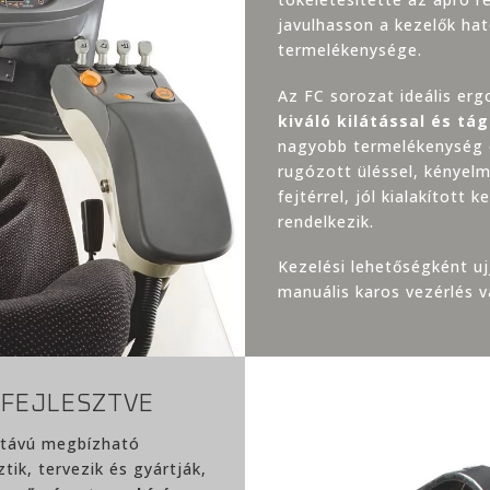
javulhasson a kezelők ha
termelékenysége.
Az FC sorozat ideális er
kiváló kilátással és tá
nagyobb termelékenység é
rugózott üléssel, kényel
fejtérrel, jól kialakított 
rendelkezik.
Kezelési lehetőségként uj
manuális karos vezérlés v
 FEJLESZTVE
-távú megbízható
tik, tervezik és gyártják,