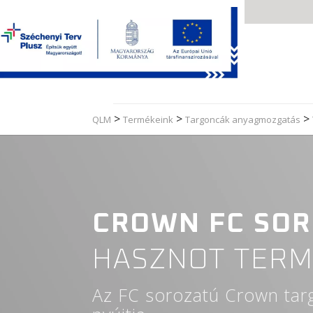
Skip
to
content
>
>
>
QLM
Termékeink
Targoncák anyagmozgatás
CROWN FC SO
HASZNOT TERM
Az FC sorozatú Crown targ