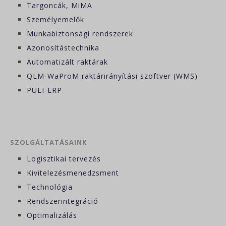
Targoncák, MiMA
Személyemelők
Munkabiztonsági rendszerek
Azonosítástechnika
Automatizált raktárak
QLM-WaProM raktárirányítási szoftver (WMS)
PULI-ERP
SZOLGÁLTATÁSAINK
Logisztikai tervezés
Kivitelezésmenedzsment
Technológia
Rendszerintegráció
Optimalizálás