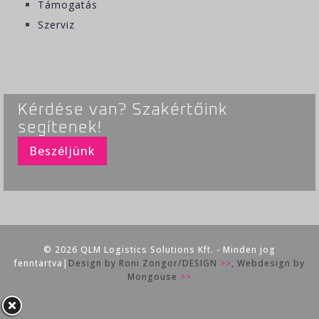
Támogatás
Szerviz
Kérdése van? Szakértőink
segítenek!
Beszéljünk
© 2026 QLM Logistics Solutions Kft. - Minden jog
fenntartva|
Design by Roni Zongor/DESIGN
>>
, Webdesign by
Mongouse
>>