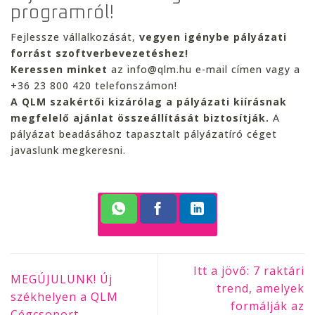
programról!
Fejlessze vállalkozását,
vegyen igénybe pályázati
forrást szoftverbevezetéshez!
Keressen minket
az info@qlm.hu e-mail címen vagy a
+36 23 800 420 telefonszámon!
A QLM szakértői kizárólag a pályázati kiírásnak
megfelelő ajánlat összeállítását biztosítják.
A
pályázat beadásához tapasztalt pályázatíró céget
javaslunk megkeresni.
Itt a jövő: 7 raktári
MEGÚJULUNK! Új
trend, amelyek
székhelyen a QLM
formálják az
Cégcsoport