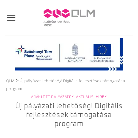
Skip
to
content
>
QLM
Új pályázati lehetőség! Digitális fejlesztések támogatása
program
AJÁNLOTT PÁLYÁZATOK
,
AKTUÁLIS
,
HÍREK
Új pályázati lehetőség! Digitális
fejlesztések támogatása
program