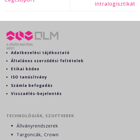
intralogisztikát
Adatkezelési tájékoztató
Általános szerződési feltételek
Etikai kódex
ISO tanúsítvány
Számla befogadás
Visszaélés-bejelentés
TECHNOLÓGIÁK, SZOFTVEREK
Állványrendszerek
Targoncák, Crown