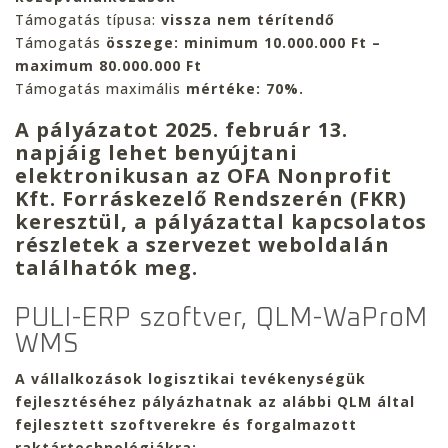
Támogatás típusa:
vissza nem térítendő
Támogatás
összege: minimum 10.000.000 Ft –
maximum 80.000.000 Ft
Támogatás maximális
mértéke: 70%.
A pályázatot 2025. február 13.
napjáig lehet benyújtani
elektronikusan az OFA Nonprofit
Kft. Forráskezelő Rendszerén (FKR)
keresztül, a pályázattal kapcsolatos
részletek a szervezet weboldalán
találhatók meg.
PULI-ERP szoftver, QLM-WaProM
WMS
A vállalkozások logisztikai tevékenységük
fejlesztéséhez pályázhatnak az alábbi QLM
által
fejlesztett szoftverekre és forgalmazott
raktártechnológiákra: