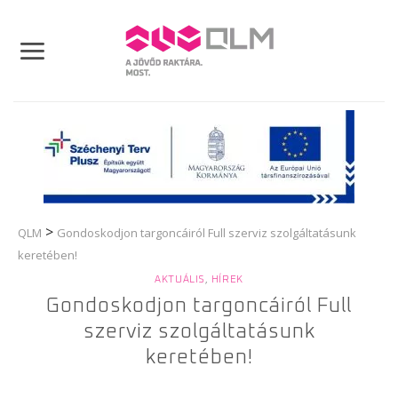
Skip
to
content
>
QLM
Gondoskodjon targoncáiról Full szerviz szolgáltatásunk
keretében!
AKTUÁLIS
,
HÍREK
Gondoskodjon targoncáiról Full
szerviz szolgáltatásunk
keretében!