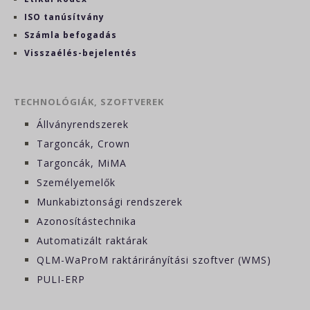
ISO tanúsítvány
Számla befogadás
Visszaélés-bejelentés
TECHNOLÓGIÁK, SZOFTVEREK
Állványrendszerek
Targoncák, Crown
Targoncák, MiMA
Személyemelők
Munkabiztonsági rendszerek
Azonosítástechnika
Automatizált raktárak
QLM-WaProM raktárirányítási szoftver (WMS)
PULI-ERP