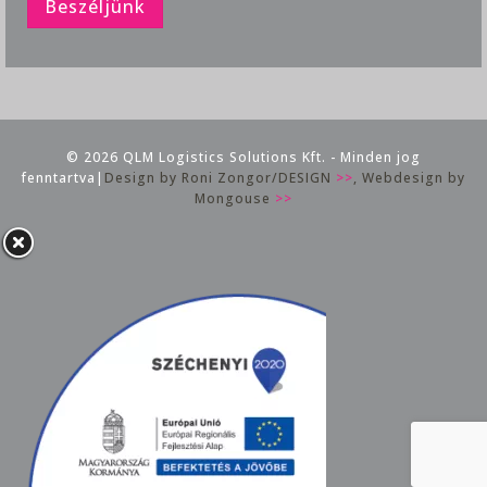
Beszéljünk
© 2026 QLM Logistics Solutions Kft. - Minden jog
fenntartva|
Design by Roni Zongor/DESIGN
>>
, Webdesign by
Mongouse
>>