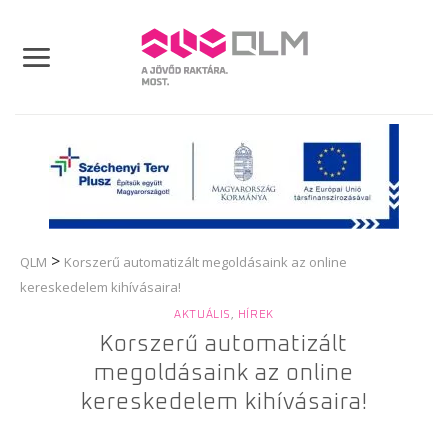
Skip
to
content
>
QLM
Korszerű automatizált megoldásaink az online
kereskedelem kihívásaira!
AKTUÁLIS
,
HÍREK
Korszerű automatizált
megoldásaink az online
kereskedelem kihívásaira!