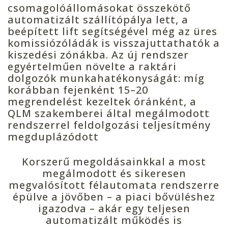
csomagolóállomásokat összekötő
automatizált szállítópálya lett, a
beépített lift segítségével még az üres
komissiózóládák is visszajuttathatók a
kiszedési zónákba. Az új rendszer
egyértelműen növelte a raktári
dolgozók munkahatékonyságát: míg
korábban fejenként 15–20
megrendelést kezeltek óránként, a
QLM szakemberei által megálmodott
rendszerrel feldolgozási teljesítmény
megduplázódott
Korszerű megoldásainkkal a most
megálmodott és sikeresen
megvalósított félautomata rendszerre
épülve a jövőben – a piaci bővüléshez
igazodva – akár egy teljesen
automatizált működés is