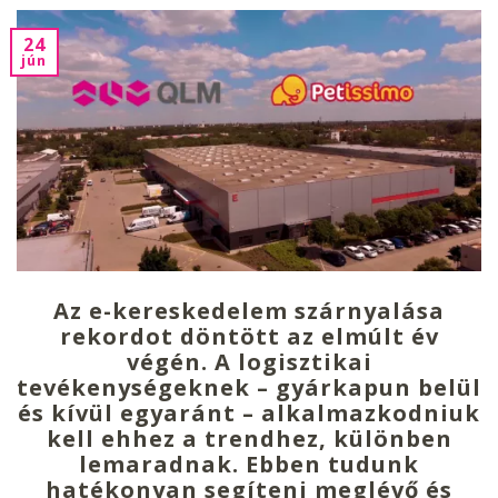
24
jún
Az e-kereskedelem szárnyalása
rekordot döntött az elmúlt év
végén. A logisztikai
tevékenységeknek – gyárkapun belül
és kívül egyaránt – alkalmazkodniuk
kell ehhez a trendhez, különben
lemaradnak. Ebben tudunk
hatékonyan segíteni meglévő és