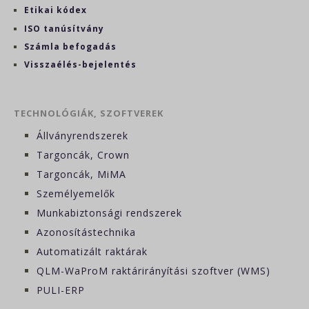
Etikai kódex
ISO tanúsítvány
Számla befogadás
Visszaélés-bejelentés
TECHNOLÓGIÁK, SZOFTVEREK
Állványrendszerek
Targoncák, Crown
Targoncák, MiMA
Személyemelők
Munkabiztonsági rendszerek
Azonosítástechnika
Automatizált raktárak
QLM-WaProM raktárirányítási szoftver (WMS)
PULI-ERP