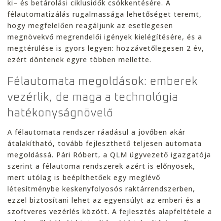
ki– és betárolási ciklusidők csökkentésére. A
félautomatizálás rugalmassága lehetőséget teremt,
hogy megfelelően reagáljunk az esetlegesen
megnövekvő megrendelői igények kielégítésére, és a
megtérülése is gyors legyen: hozzávetőlegesen 2 év,
ezért döntenek egyre többen mellette.
Félautomata megoldások: emberek
vezérlik, de maga a technológia
hatékonyságnövelő
A félautomata rendszer ráadásul a jövőben akár
átalakítható, tovább fejleszthető teljesen automata
megoldássá. Pári Róbert, a QLM ügyvezető igazgatója
szerint a félautoma rendszerek azért is előnyösek,
mert utólag is beépíthetőek egy meglévő
létesítménybe keskenyfolyosós raktárrendszerben,
ezzel biztosítani lehet az egyensúlyt az emberi és a
szoftveres vezérlés között. A fejlesztés alapfeltétele a