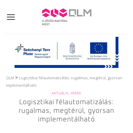
Skip
to
content
>
QLM
Logisztikai félautomatizálás: rugalmas, megtérül, gyorsan
implementálható
AKTUÁLIS
,
HÍREK
Logisztikai félautomatizálás:
rugalmas, megtérül, gyorsan
implementálható