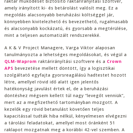
raktár működését biztosító raktárirányítási szoftver,
amely irányított ki- és betárolást valósít meg. Ez a
megoldás alacsonyabb beruházási költséggel jár,
könnyebben kivitelezhető és bevezethető, rugalmasabb
és alacsonyabb kockázatú, és gyorsabb a megtérülése,
mint a teljesen automatizált rendszerekké.
A K & V Project Managere, Varga Viktor alaposan
tanulmányozta a lehetséges megoldásokat, és végül a
QLM-Waprom
raktárirányítási szoftvere és a
C
ro
wn
APS
bevezetése mellett döntött, így a logisztikai
szolgáltató egyfajta gyorsreagálású hadtestet hozott
létre, amellyel rövid idő alatt igen jelentős
hatékonyság javulást értek el, de a beruházási
döntéshez mégsem kellett túl nagy “levegőt venniük”,
mert az a megfizethető tartományban mozgott. A
kezelők egy rövid betanulást követően teljes
kapacitással tudták hiba nélkül, kényelmesen elvégezni
a tárolási feladatokat, amellyel most óránként 51
raklapot mozgatnak meg a korábbi 42-vel szemben. A