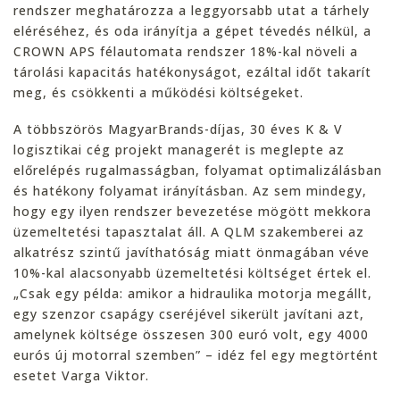
rendszer meghatározza a leggyorsabb utat a tárhely
eléréséhez, és oda irányítja a gépet tévedés nélkül, a
CROWN APS félautomata rendszer 18%-kal növeli a
tárolási kapacitás hatékonyságot, ezáltal időt takarít
meg, és csökkenti a működési költségeket.
A többszörös MagyarBrands-díjas, 30 éves K & V
logisztikai cég projekt managerét is meglepte az
előrelépés rugalmasságban, folyamat optimalizálásban
és hatékony folyamat irányításban. Az sem mindegy,
hogy egy ilyen rendszer bevezetése mögött mekkora
üzemeltetési tapasztalat áll. A QLM szakemberei az
alkatrész szintű javíthatóság miatt önmagában véve
10%-kal alacsonyabb üzemeltetési költséget értek el.
„Csak egy példa: amikor a hidraulika motorja megállt,
egy szenzor csapágy cseréjével sikerült javítani azt,
amelynek költsége összesen 300 euró volt, egy 4000
eurós új motorral szemben” – idéz fel egy megtörtént
esetet Varga Viktor.