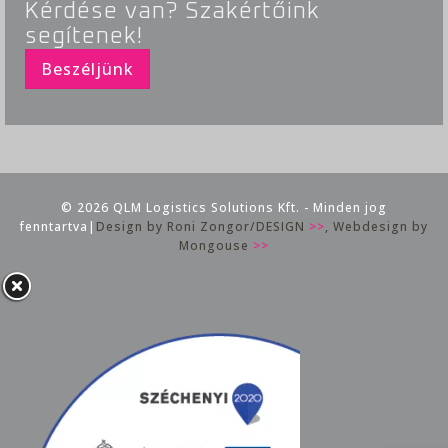
Kérdése van? Szakértőink
segítenek!
Beszéljünk
© 2026 QLM Logistics Solutions Kft. - Minden jog
fenntartva|
Design by Roni Zongor/DESIGN
>>
, Webdesign by
Mongouse
>>