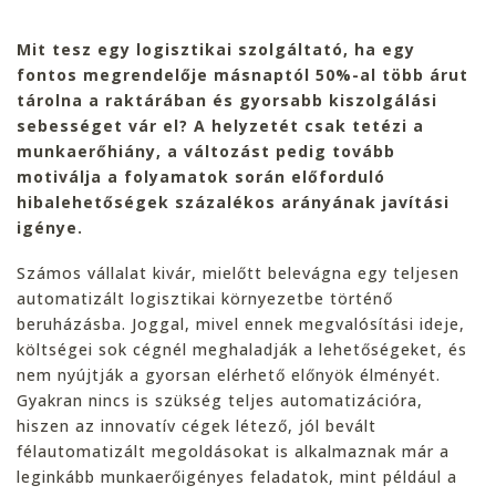
Mit tesz egy logisztikai szolgáltató, ha egy
fontos megrendelője másnaptól 50%-al több árut
tárolna a raktárában és gyorsabb kiszolgálási
sebességet vár el? A helyzetét csak tetézi a
munkaerőhiány, a változást pedig tovább
motiválja a folyamatok során előforduló
hibalehetőségek százalékos arányának javítási
igénye.
Számos vállalat kivár, mielőtt belevágna egy teljesen
automatizált logisztikai környezetbe történő
beruházásba. Joggal, mivel ennek megvalósítási ideje,
költségei sok cégnél meghaladják a lehetőségeket, és
nem nyújtják a gyorsan elérhető előnyök élményét.
Gyakran nincs is szükség teljes automatizációra,
hiszen az innovatív cégek létező, jól bevált
félautomatizált megoldásokat is alkalmaznak már a
leginkább munkaerőigényes feladatok, mint például a