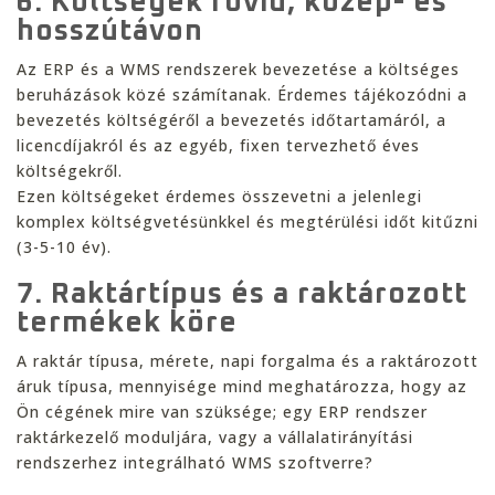
6. Költségek rövid, közép- és
hosszútávon
Az ERP és a WMS rendszerek bevezetése a költséges
beruházások közé számítanak. Érdemes tájékozódni a
bevezetés költségéről a bevezetés időtartamáról, a
licencdíjakról és az egyéb, fixen tervezhető éves
költségekről.
Ezen költségeket érdemes összevetni a jelenlegi
komplex költségvetésünkkel és megtérülési időt kitűzni
(3-5-10 év).
7. Raktártípus és a raktározott
termékek köre
A raktár típusa, mérete, napi forgalma és a raktározott
áruk típusa, mennyisége mind meghatározza, hogy az
Ön cégének mire van szüksége; egy ERP rendszer
raktárkezelő moduljára, vagy a vállalatirányítási
rendszerhez integrálható WMS szoftverre?