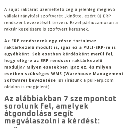
A saját raktárat üzemeltető cég a jelenleg meglévő
vállalatirányítási szoftverét „kinőtte, ezért új ERP
rendszer bevezetését tervezi. Ezzel párhuzamosan a
raktár kezelésére is szoftvert keresnek.
Az ERP rendszerek egy része tartalmaz
raktárkezelő modult is, igaz ez a PULI-ERP-re is
egyébként. Sok esetben kérdésként merül fel,
hogy elég-e az ERP rendszer raktárkezelő
modulja? Milyen esetekben igaz ez, és milyen
esetben szükséges WMS (Warehouse Management
Software) bevezetése is?
(írásunk a puli-erp.com
oldalon is megjelent)
Az alábbiakban 7 szempontot
sorolunk fel, amelyek
átgondolása segít
megválaszolni a kérdést: