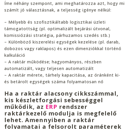
Íme néhány szempont, ami meghatározza azt, hogy mi
számít jó választásnak, a teljesség igénye nélkül:
– Mélyebb és szofisztikáltabb logisztikai üzleti
támogatottság (pl. optimalizált bejárási útvonal,
komissiózási stratégia, párhuzamos szedés stb.)
– Különböző kiszerelési egységek kezelése (pl. darab,
dobozos vagy raklapos) és ezen dimenziókkal történő
kalkuláció
– A raktár működése; hagyományos, részben
automatizált, vagy teljesen automatizált
– A raktár mérete, tárhely kapacitása, az óránként ki-
és betárolt egységek száma folyamatosan nő
Ha a raktár alacsony cikkszámmal,
kis készletforgási sebességgel
működik, az
ERP
rendszer
raktárkezelő modulja is megfelelő
lehet.
Amennyiben a raktár
folyamatai a felsorolt paraméterek