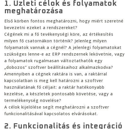
1.
Üzleti célok és folyamatok
meghatározása
Első körben fontos meghatározni, hogy miért szeretné
bevezetni ezeket a rendszereket?
Cégének mi a fő tevékenységi köre, az értékesítés
milyen fő csatornákon történik? Jelenleg milyen
folyamatok vannak a cégnél? A jelenlegi folyamatokat
szükséges lenne-e az ERP rendszernek lekövetnie, vagy
a folyamatok rugalmasan változtathatók egy
„dobozos” szoftver beállításaihoz alkalmazkodva?
Amennyiben a cégnek raktára is van, a raktárral
kapcsolatban is meg kell határozni a szoftver
használatának fő céljait: a raktár hatékonyabb
kezelése, a készletek pontosabb követése, vagy a
termelékenység növelése?
A célok kijelölése segít meghatározni a szoftver
funkcionalitásával kapcsolatos elvárásokat.
2. Funkcionalitás és integráció