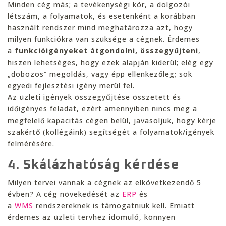
Minden cég más; a tevékenységi kör, a dolgozói
létszám, a folyamatok, és esetenként a korábban
használt rendszer mind meghatározza azt, hogy
milyen funkciókra van szüksége a cégnek. Érdemes
a
funkcióigényeket átgondolni, összegyűjteni
,
hiszen lehetséges, hogy ezek alapján kiderül; elég egy
„dobozos” megoldás, vagy épp ellenkezőleg; sok
egyedi fejlesztési igény merül fel.
Az üzleti igények összegyűjtése összetett és
időigényes feladat, ezért amennyiben nincs meg a
megfelelő kapacitás cégen belül, javasoljuk, hogy kérje
szakértő (kollégáink) segítségét a folyamatok/igények
felmérésére.
4. Skálázhatóság kérdése
Milyen tervei vannak a cégnek az elkövetkezendő 5
évben? A cég növekedését az
ERP
és
a
WMS
rendszereknek is támogatniuk kell. Emiatt
érdemes az üzleti tervhez idomuló, könnyen