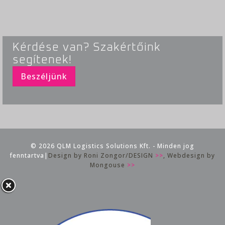
Kérdése van? Szakértőink
segítenek!
Beszéljünk
© 2026 QLM Logistics Solutions Kft. - Minden jog
fenntartva|
Design by Roni Zongor/DESIGN
>>
, Webdesign by
Mongouse
>>